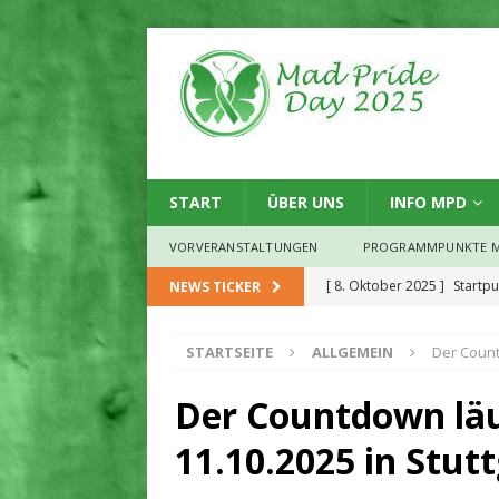
START
ÜBER UNS
INFO MPD
VORVERANSTALTUNGEN
PROGRAMMPUNKTE M
[ 8. Oktober 2025 ]
Startp
NEWS TICKER
[ 2. Oktober 2025 ]
Demo-O
STARTSEITE
ALLGEMEIN
Der Count
ALLGEMEIN
[ 2. September 2025 ]
Wahl
Der Countdown lä
ALLGEMEIN
11.10.2025 in Stutt
[ 27. August 2025 ]
Mad Pr