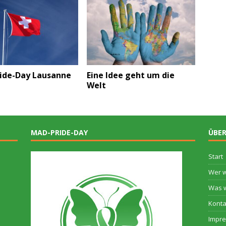
ide-Day Lausanne
Eine Idee geht um die
Welt
MAD-PRIDE-DAY
ÜBER
Start
Wer w
Was w
Konta
Impr