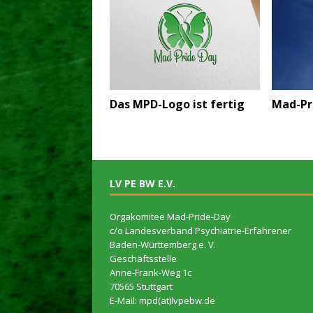
Das MPD-Logo ist fertig
Mad-Pr
LV PE BW E.V.
Orgakomitee Mad-Pride-Day
c/o Landesverband Psychiatrie-Erfahrener
Baden-Württemberg e. V.
Geschäftsstelle
Anne-Frank-Weg 1c
70565 Stuttgart
E-Mail: mpd(at)lvpebw.de