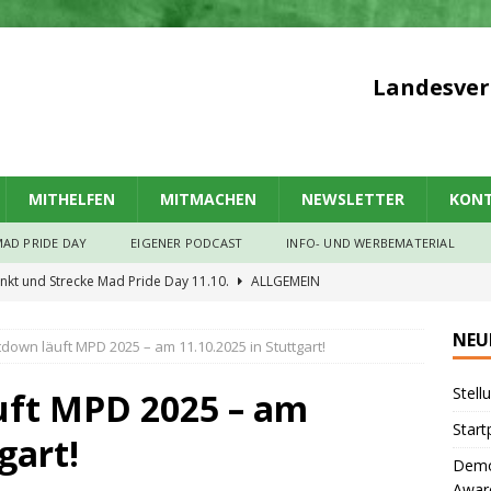
Landesver
MITHELFEN
MITMACHEN
NEWSLETTER
KON
AD PRIDE DAY
EIGENER PODCAST
INFO- UND WERBEMATERIAL
unkt und Strecke Mad Pride Day 11.10.
ALLGEMEIN
rdner*innen und Verstärkung fürs Awareness-Team gesucht!
NEU
down läuft MPD 2025 – am 11.10.2025 in Stuttgart!
Stell
-Psych-O-Mat: Psychiatrie-Erfahrene fragen Politiker*innen
uft MPD 2025 – am
Start
gart!
Demo
ide Day an der Uni Tübingen
VORVERANSTALTUNGEN
Awar