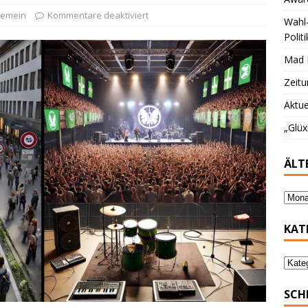
llungnahme zum „Offenen Brief“
ALLGEMEIN
gemein
Kommentare deaktiviert
Wahl-
Polit
Mad P
Zeitu
Aktue
„Glüx
ÄLT
KAT
SCH